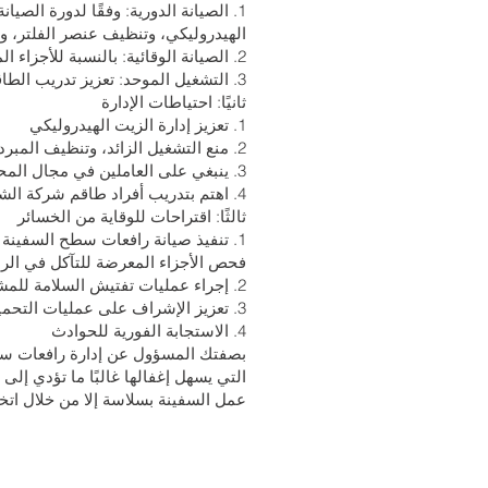
1. الصيانة الدورية: وفقًا لدورة ال
الهيدروليكي، وتنظيف عنصر الفلتر، و
2. الصيانة الوقائية: بالنسبة للأجزاء المستهلكة والمكونات الرئيسية، يتم إجراء الاستبدال أو الإصلاح الوقائي لتقليل احتمالية حدوث الأعطال.
3. التشغيل الموحد: تعزيز تدريب الطاقم لضمان التشغيل الموحد لرافعات سطح السفينة وتجنب الأعطال الناجمة عن العوامل البشرية.
ثانيًا: احتياطات الإدارة
1. تعزيز إدارة الزيت الهيدروليكي
2. منع التشغيل الزائد، وتنظيف المبرد بانتظام، ومنع الزيت الهيدروليكي من التسخين الزائد والتسبب في الأكسدة والتلف.
3. ينبغي على العاملين في مجال المحركات تعزيز دراسة المعرفة المهنية الهيدروليكية وتحسين القدرة على تشخيص الأعطال ومهارات الصيانة.
4. اهتم بتدريب أفراد طاقم شركة الشحن على المعرفة قبل بدء العمل للقضاء على الجهل واكتساب الخبرة.
ثالثًا: اقتراحات للوقاية من الخسائر
1. تنفيذ صيانة رافعات سطح السفينة وا
فحص الأجزاء المعرضة للتآكل في الرا
2. إجراء عمليات تفتيش السلامة للمشروع قبل بدء العمل
3. تعزيز الإشراف على عمليات التحميل والتفريغ
4. الاستجابة الفورية للحوادث
بصفتك المسؤول عن إدارة رافعات سطح 
التي يسهل إغفالها غالبًا ما تؤدي إل
عمل السفينة بسلاسة إلا من خلال اتخاذ