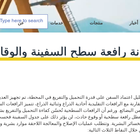
أخبار
منتجات
خدمات
عن
نة رافعة سطح السفينة والوقاي
ليل اعتماد السفن على قدرة التحميل والتفريغ في المحطة، تم تجهيز العد
ة مع الرافعات التقليدية أحادية الذراع وثنائية الذراع، تتميز الرافعات 
ن البضائع. ورغم أن الرافعات السطحية تُحسّن كفاءة التحميل والتفريغ بشكل
تعطل رافعة سطحية أو وقوع حادث، لن يؤثر ذلك على جدول السفينة فحسب
لخسائر البشرية. وتتطلب عمليات الإصلاح والمعالجة اللاحقة موارد بشرية و
ال النقاط الثلاث التالية: