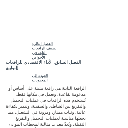
الفصل التالي:
تصنيف الرافعات
الثابتة في
الأحواض
الفصل السابق: الأداء الاقتصادي للرافعات
البوابية
العودة إلى
المحتويات
الرافعة الثابتة هي رافعة مثبتة على أساس أو
مدعومة بقاعدة، وتعمل في مكانها فقط.
تُستخدم هذه الرافعات في عمليات التحميل
والتفريغ بين الشاطئ والسفينة، وتتميز بكفاءة
عالية، وثبات ممتاز، ومرونة في التشغيل، مما
يجعلها مناسبة لعمليات التحميل والتفريغ
الثقيلة، وتُعدّ معدات مثالية لمحطات الموانئ.