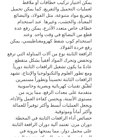
يمكن اختيار تركيب خطافات أو ملاقط
لعمليات التحميل والتفريغ، كما يمكن تحميل
وتفريغ مواد متنوعة، مثل الفولاذ، والبضائع
المعبأة، والخشب، وغيرها. عند استخدام
خطاف خاص متعدد الأذرع، يمكن رفع عدة
قطع من البضائع في وقت واحد. وعند
استخدام كوب شفط كهرومغناطيسي، يمكن
رفع خردة الفولاذ.
الرافعة الثابتة نوع من آلات المناولة التي ترفع
وتخفض وتحرك المواد أفقياً بشكل متقطع.
عادةً ما يكون تشغيل الرافعات الثابتة دورياً.
ومع تطور العلوم والتكنولوجيا والإنتاج، تشهد
الرافعات الثابتة تحسيناً وتطوراً مستمرين.
تُطبَّق تقنيات كهربائية وبصرية وحاسوبية
متقدمة على معدات الرفع، مما يزيد من
مستوى الأتمتة، ويحسن كفاءة العمل والأداء،
ويجعل العمليات أبسط وأكثر توفيراً للعمالة
وأكثر أماناً وموثوقية.
خصائص أداء الرافعات الثابتة في المحطة:
دوران مرن: تعتمد آلية دوران الرافعة الثابتة
على محمل دوار، مما يمنحها مرونة في