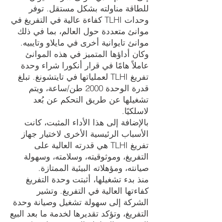
للطاقة مناولته بشكل مستقل. توفر
وحدات TLHI كفاءة عالية في التفريغ في
موانئ متعددة حول العالم، بما في ذلك
موانئ تايوانية أخرى في مايلاو وتايبيه.
وكان أداؤها المتميز في هذه الموانئ
عاملاً هامًا في قرار أنكورا شراء وحدة
تفريغ TLHI لعملياتها في تايتشونغ. تبلغ
قدرة الوحدة 2000 طن/ساعة، ويتم
تشغيلها عن طريق التحكم عن بُعد
لاسلكيًا.
بالإضافة إلى هذا الأداء المثبت، كانت
الأسباب الرئيسية الأخرى لاختيار جهاز
تفريغ TLHI هي قدرته العالية على
التفريغ، وموثوقيته، وسلامته، وسهولة
صيانته، ومؤهلاته البيئية الممتازة.
منذ بدء تشغيلها، أثبتت وحدة التفريغ
كفاءتها العالية في التفريغ. وتشير
الشركة إلى سهولة تشغيل وصيانة وحدة
التفريغ، وتؤكد تقديرها لخدمة ما بعد البيع