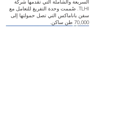
السريعة والشاملة التي تقدمها شركة
TLHI. صُممت وحدة التفريغ للتعامل مع
سفن باناماكس التي تصل حمولتها إلى
70,000 طن ساكن.
Bongkar Muat Kapal Tipe
Bongkar Muat
العودة إلى الصفحة السابقة
Sekrup