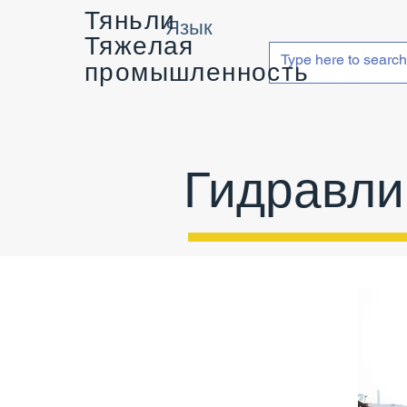
Тяньли
Язык
Тяжелая
промышленность
Гидравли