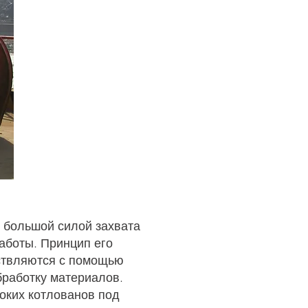
овой кожуры
 большой силой захвата
аботы. Принцип его
ествляются с помощью
бработку материалов.
оких котлованов под