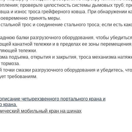
репления; проверьте целостность системы дымовых труб; п
вша и износ троса грейферного ковша. При обнаружении к
своевременно принять меры.
 стальной трос и соединение стального троса; если есть ка
заднюю балки разгрузочного оборудования, чтобы убедиться
щей канатной тележки и в пределах ее зоны перемещения, 
вляющей тележки.
изма подъема, открытия и закрытия, троса механизма натяж
 тормоза.
й точки смазки разгрузочного оборудования и убедитесь, чт
вует требованиям.
описание четырехзвенного портального крана и
о крана.
рический мобильный кран на шинах