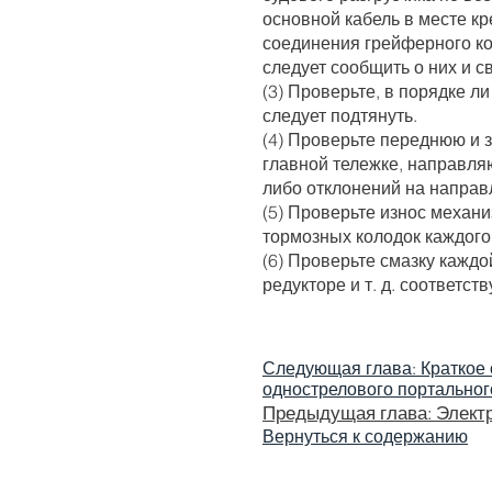
основной кабель в месте к
соединения грейферного ко
следует сообщить о них и 
(3) Проверьте, в порядке ли
следует подтянуть.
(4) Проверьте переднюю и 
главной тележке, направляю
либо отклонений на напра
(5) Проверьте износ механ
тормозных колодок каждого
(6) Проверьте смазку каждо
редукторе и т. д. соответст
Следующая глава: Краткое 
однострелового портальног
Предыдущая глава: Элект
Вернуться к содержанию