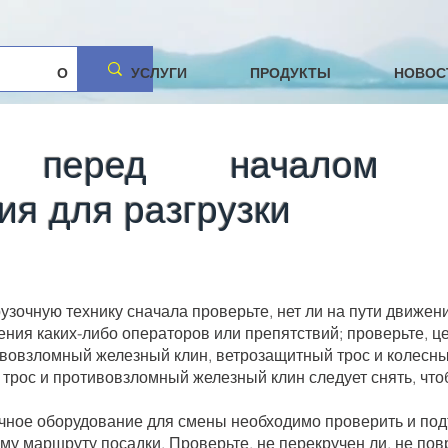
О
УСЛУГИ
ПРОДУКТЫ
НОВОС
 перед началом эк
ия для разгрузки
рузочную технику сначала проверьте, нет ли на пути движени
ния каких-либо операторов или препятствий; проверьте, ц
ивовзломный железный клин, ветрозащитный трос и колесн
 трос и противовзломный железный клин следует снять, что
зочное оборудование для смены необходимо проверить и по
ему маршруту посадки. Проверьте, не перекручен ли, не по