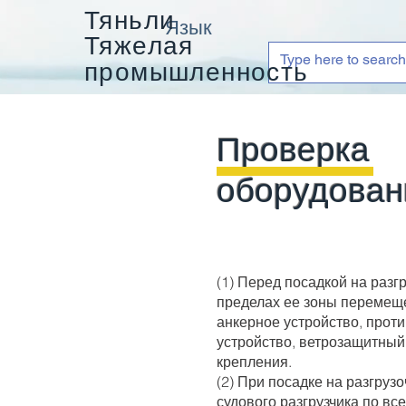
Тяньли
Язык
Тяжелая
промышленность
Проверка
оборудован
(1) Перед посадкой на разг
пределах ее зоны перемеще
анкерное устройство, прот
устройство, ветрозащитный
крепления.
(2) При посадке на разгру
судового разгрузчика по вс