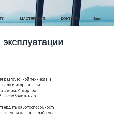
ТИ
МАСТЕРСКАЯ
КОНТАКТ
Блог
сплуатации
я разгрузочной техники и в
елы ли и исправны ли
ый зажим. Анкерное
бы освободить их от
дтвердить работоспособность
врежден ли или не ослаблен ли