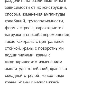
разделить на различные типы в
зависимости от их конструкции,
способа изменения амплитуды
колебаний, грузоподъемности,
формы стрелы, характеристик
нагрузки и способа перемещения,
такие как краны с центральной
стойкой, краны с поворотными
подшипниками, краны с
цилиндрическим изменением
амплитуды колебаний, краны со
складной стрелой, консольные
краны, краны с неподвижной
стрелой, краны с шагающей
стрелой и краны на плавучей
стреле
.