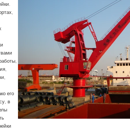
ейки.
ортах,
х
,
ки
твами
работы,
ия,
чи,
ко его
су, в
елы
ть
рейки