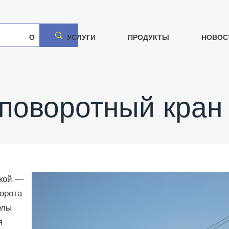
О
УСЛУГИ
ПРОДУКТЫ
НОВОС
поворотный кран
йкой —
ворота
елы
я