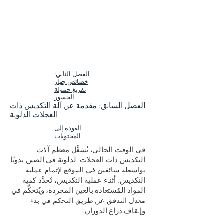
الفصل التالي:
خصائص جهاز
تفريغ حمولة
الجسور
الفصل السابق: مقدمة عن آلة التكديس ذات
العجلات الدلوية
العودة إلى
المحتويات
في الوقت الحالي، تُشغَّل معظم آلات
التكديس ذات العجلات الدلوية في الصين يدويًا
بواسطة سائقين في الموقع لإتمام عملية
التكديس. أثناء عملية التكديس، تُحدَّد كمية
المواد المُستعادة بالعين المجردة، ويُتحكَّم في
معدل التدفق عن طريق التحكم في بدء
وإيقاف ذراع الدوران.