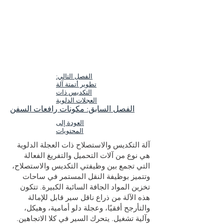
الفصل التالي:
تطوير أتمتة آلة
التكديس ذات
العجلات الدلوية
الفصل السابق: مكونات رافعات السفن
العودة إلى
المحتويات
آلة التكديس والاستصلاح ذات العجلة الدلوية
هي نوع من آلات التحميل والتفريغ الفعالة
التي تجمع بين وظيفتي التكديس والاستصلاح،
وتتميز بوظيفة النقل المستمر في ساحات
تخزين المواد الجافة السائبة الكبيرة. تتكون
هذه الآلة من ذراع ناقل سير قابل للإمالة
والتأرجح أفقيًا، وعجلة دلو أمامية، وهيكل،
وآلية تشغيل. يتحرك السير في كلا الاتجاهين.