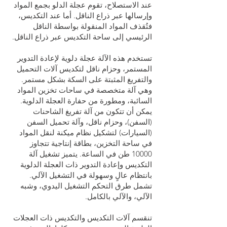
عند الاستصلاح، تقوم عجلة الدلو بجمع المواد
وإرسالها عبر ذراع الناقل. أما عند التكديس،
فتُقذف المواد المنقولة بواسطة الناقل
الرئيسي إلى ساحة التكديس عبر ذراع الناقل.
تستخدم هذه الآلة عجلة دلوية لإعادة التدوير
المستمر، وحزام ناقل لتكديس آلات التحميل
والتفريغ المثبتة على السكة بشكل مستمر.
وهي آلة متخصصة في ساحات تخزين المواد
السائبة، ومطورة من حفارة العجلة الدلوية.
يمكن أن تتكون من آلة تفريغ الشاحنات
(السفن)، وحزام ناقل، وآلة تحميل السفن
(السيارات) لتشكيل نظام ميكنة لنقل المواد
في ساحة التخزين، بطاقة إنتاجية تتجاوز
10000 طن في الساعة. يتميز تشغيل آلة
التكديس وإعادة التدوير ذات العجلة الدلوية
بانتظام عالٍ وسهولة في التشغيل الآلي.
تشمل طرق التحكم التشغيل اليدوي، وشبه
الآلي، والآلي بالكامل.
تنقسم آلات التكديس والتكديس ذات العجلات