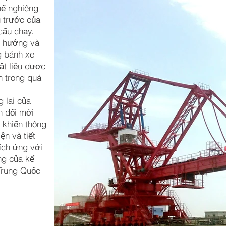
hể nghiêng
 trước của
cấu chạy.
ai hướng và
g bánh xe
vật liệu được
h trong quá
g lai của
n đổi mới
 khiển thông
ện và tiết
ích ứng với
ng của kế
 Trung Quốc