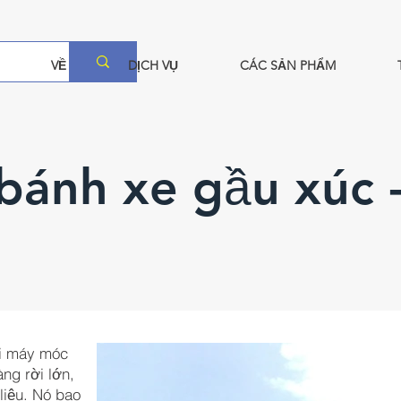
VỀ
DỊCH VỤ
CÁC SẢN PHẨM
bánh xe gầu xúc 
ại máy móc
ng rời lớn,
liệu. Nó bao