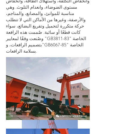
وانخفاض التكلفة، واستهلاك الطاقة، وانخفاض
مستوى الضوضاء، وانعدام التلوث. وهي
مناسبة للموانئ، والمصانع، والمناجم،
والأرصفة، وغيرها من الأماكن التي لا تتطلب
حركة متكررة لتحميل وتفريغ البضائع، سواء
كانت قطعًا أو سائبة. صُممت هذه الرافعة
وصُنعت وفقًا لمعايير "GB3811-83" الخاصة
بتصميم الرافعات، و"GB6067-85" الخاصة
بسلامة الرافعات.