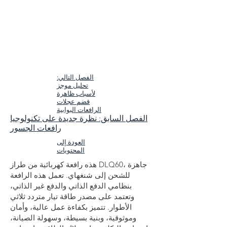
الفصل التالي:
تحليل موجز
لأسباب ظاهرة
قضم عجلات
الرافعات البوابية
الفصل السابق: نظرة جديدة على تكنولوجيا
رافعات الجسور
العودة إلى
المحتويات
هذه رافعة كهربائية من طراز DLQ60، جاهزة
للشحن إلى شنغهاي. تعمل هذه الرافعة
بنظامي الدفع الذاتي والدفع غير الذاتي،
وتعتمد على مصدر طاقة تيار متردد ثلاثي
الأطوار. تتميز بكفاءة عمل عالية، وأمان
وموثوقية، وبنية بسيطة، وسهولة الصيانة،