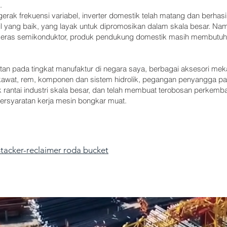
.
erak frekuensi variabel, inverter domestik telah matang dan berha
 yang baik, yang layak untuk dipromosikan dalam skala besar. Nam
keras semikonduktor, produk pendukung domestik masih membutuh
tan pada tingkat manufaktur di negara saya, berbagai aksesori m
tali kawat, rem, komponen dan sistem hidrolik, pegangan penyangga p
k rantai industri skala besar, dan telah membuat terobosan perkemb
rsyaratan kerja mesin bongkar muat.
stacker-reclaimer roda bucket