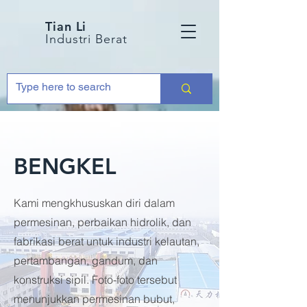
Tian Li
Industri Berat
BENGKEL
Kami mengkhususkan diri dalam
permesinan, perbaikan hidrolik, dan
fabrikasi berat untuk industri kelautan,
pertambangan, gandum, dan
konstruksi sipil. Foto-foto tersebut
menunjukkan permesinan bubut,