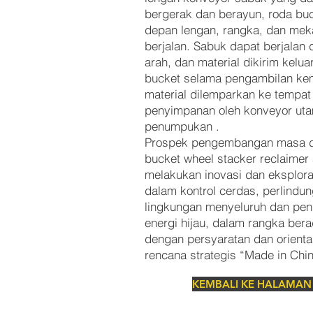
bergerak dan berayun, roda buc
depan lengan, rangka, dan me
berjalan.
Sabuk dapat berjalan 
arah, dan material dikirim kelua
bucket selama pengambilan kem
material dilemparkan ke tempat
penyimpanan oleh konveyor ut
penumpukan
.
Prospek pengembangan masa d
bucket wheel stacker reclaimer
melakukan inovasi dan eksplora
dalam kontrol cerdas, perlindu
lingkungan menyeluruh dan pe
energi hijau, dalam rangka bera
dengan persyaratan dan orienta
rencana strategis “Made in Chi
KEMBALI KE HALAMAN