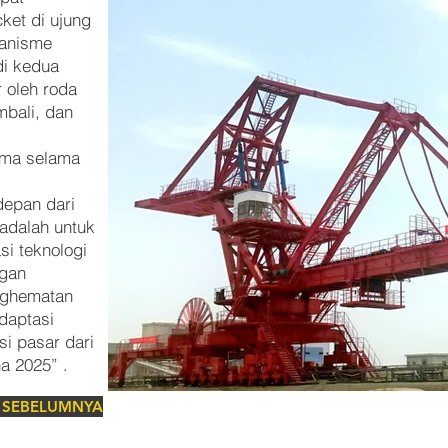
ket di ujung
kanisme
di kedua
r oleh roda
bali, dan
ama selama
epan dari
 adalah untuk
si teknologi
ngan
nghematan
daptasi
si pasar dari
na 2025”
.
 SEBELUMNYA
Роторный