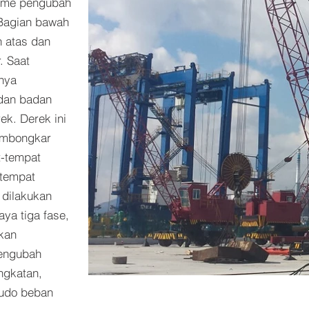
sme pengubah
 Bagian bawah
n atas dan
. Saat
nya
 dan badan
ek. Derek ini
embongkar
t-tempat
 tempat
 dilakukan
ya tiga fase,
kan
pengubah
ngkatan,
tudo beban