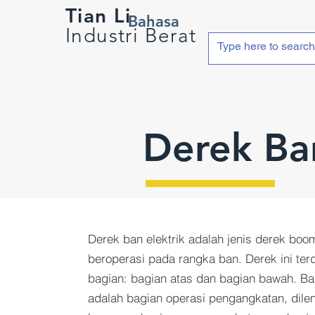
Tian Li
Bahasa
Industri Berat
Derek Ban
Derek ban elektrik adalah jenis derek boo
beroperasi pada rangka ban. Derek ini terd
bagian: bagian atas dan bagian bawah. Ba
adalah bagian operasi pengangkatan, dil