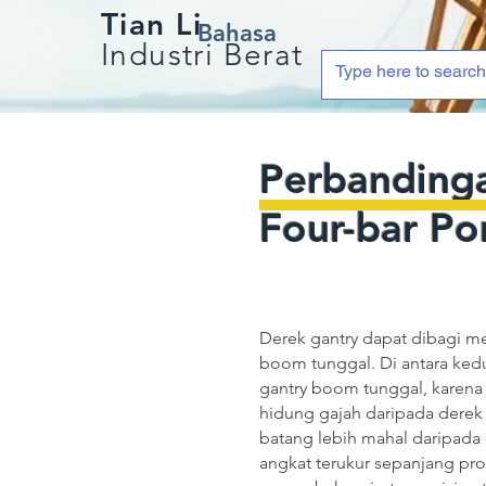
Tian Li
Bahasa
Industri Berat
Perbanding
Four-bar Po
Derek gantry dapat dibagi m
boom tunggal. Di antara ked
gantry boom tunggal, karena
hidung gajah daripada derek
batang lebih mahal daripad
angkat terukur sepanjang pr