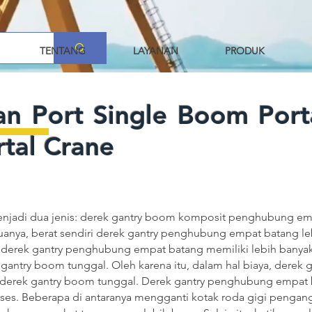
TENTANG
LAYANAN
PRODUK
an Port Single Boom Port
rtal Crane
enjadi dua jenis: derek gantry boom komposit penghubung em
uanya, berat sendiri derek gantry penghubung empat batang le
 derek gantry penghubung empat batang memiliki lebih banya
 gantry boom tunggal. Oleh karena itu, dalam hal biaya, dere
a derek gantry boom tunggal. Derek gantry penghubung empat
oses. Beberapa di antaranya mengganti kotak roda gigi pengan