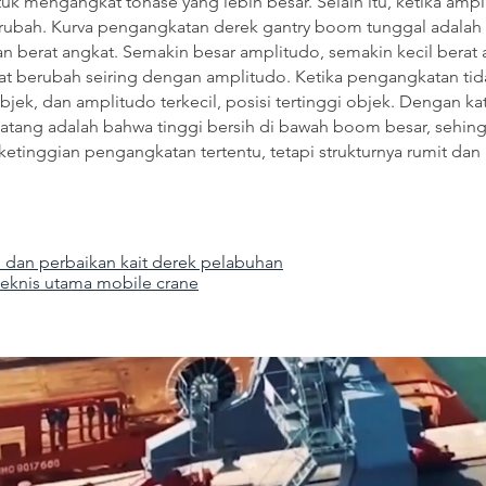
uk mengangkat tonase yang lebih besar. Selain itu, ketika ampl
erubah. Kurva pengangkatan derek gantry boom tunggal adalah 
 berat angkat. Semakin besar amplitudo, semakin kecil berat an
at berubah seiring dengan amplitudo. Ketika pengangkatan tid
ek, dan amplitudo terkecil, posisi tertinggi objek. Dengan kat
atang adalah bahwa tinggi bersih di bawah boom besar, sehingg
ketinggian pengangkatan tertentu, tetapi strukturnya rumit dan
 dan perbaikan kait derek pelabuhan
eknis utama mobile crane