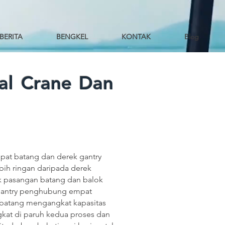
BERITA
BENGKEL
KONTAK
Blog
al Crane Dan
pat batang dan derek gantry
bih ringan daripada derek
k pasangan batang dan balok
k gantry penghubung empat
 batang mengangkat kapasitas
gkat di paruh kedua proses dan