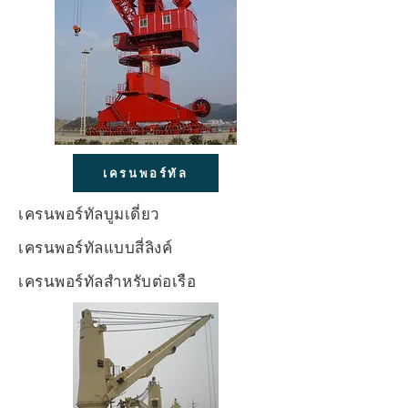
เครนพอร์ทัล
เครนพอร์ทัลบูมเดี่ยว
เครนพอร์ทัลแบบสี่ลิงค์
เครนพอร์ทัลสำหรับต่อเรือ